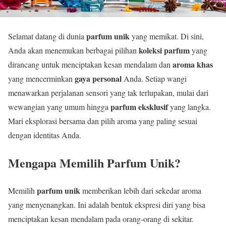
parfum unik
Selamat datang di dunia
yang memikat. Di sini,
koleksi parfum
Anda akan menemukan berbagai pilihan
yang
aroma khas
dirancang untuk menciptakan kesan mendalam dan
gaya personal
yang mencerminkan
Anda. Setiap wangi
menawarkan perjalanan sensori yang tak terlupakan, mulai dari
parfum eksklusif
wewangian yang umum hingga
yang langka.
Mari eksplorasi bersama dan pilih aroma yang paling sesuai
dengan identitas Anda.
Mengapa Memilih Parfum Unik?
parfum unik
Memilih
memberikan lebih dari sekedar aroma
yang menyenangkan. Ini adalah bentuk ekspresi diri yang bisa
menciptakan kesan mendalam pada orang-orang di sekitar.