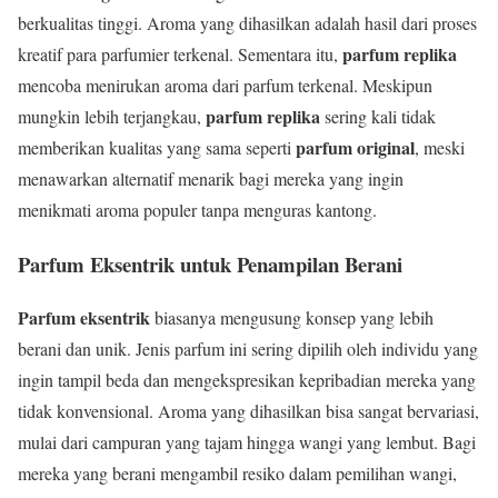
berkualitas tinggi. Aroma yang dihasilkan adalah hasil dari proses
parfum replika
kreatif para parfumier terkenal. Sementara itu,
mencoba menirukan aroma dari parfum terkenal. Meskipun
parfum replika
mungkin lebih terjangkau,
sering kali tidak
parfum original
memberikan kualitas yang sama seperti
, meski
menawarkan alternatif menarik bagi mereka yang ingin
menikmati aroma populer tanpa menguras kantong.
Parfum Eksentrik untuk Penampilan Berani
Parfum eksentrik
biasanya mengusung konsep yang lebih
berani dan unik. Jenis parfum ini sering dipilih oleh individu yang
ingin tampil beda dan mengekspresikan kepribadian mereka yang
tidak konvensional. Aroma yang dihasilkan bisa sangat bervariasi,
mulai dari campuran yang tajam hingga wangi yang lembut. Bagi
mereka yang berani mengambil resiko dalam pemilihan wangi,