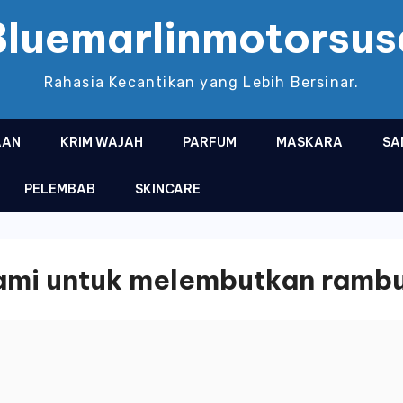
Bluemarlinmotorsus
Rahasia Kecantikan yang Lebih Bersinar.
AAN
KRIM WAJAH
PARFUM
MASKARA
SA
PELEMBAB
SKINCARE
ami untuk melembutkan ramb