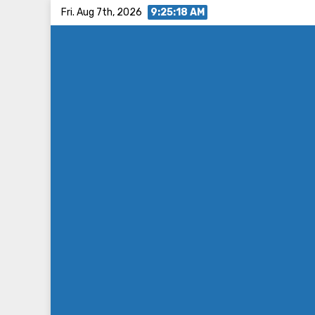
Skip
Fri. Aug 7th, 2026
9:25:19 AM
to
content