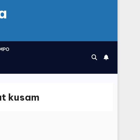
a
MPO
ut kusam