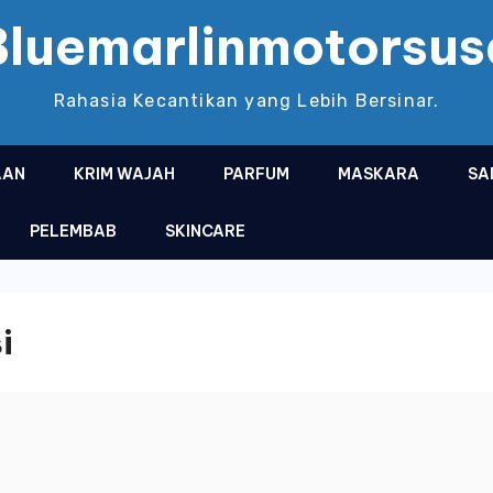
Bluemarlinmotorsus
Rahasia Kecantikan yang Lebih Bersinar.
AAN
KRIM WAJAH
PARFUM
MASKARA
SA
PELEMBAB
SKINCARE
i