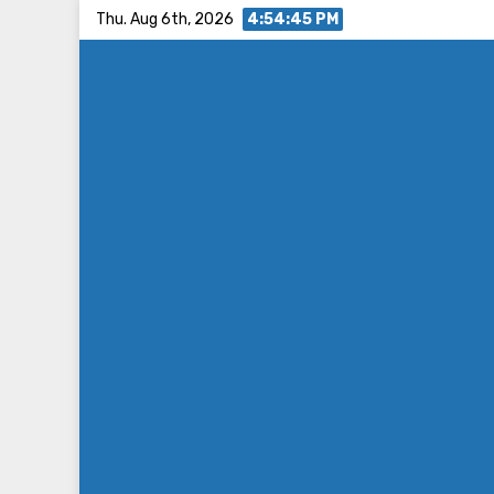
Skip
Thu. Aug 6th, 2026
4:54:45 PM
to
content