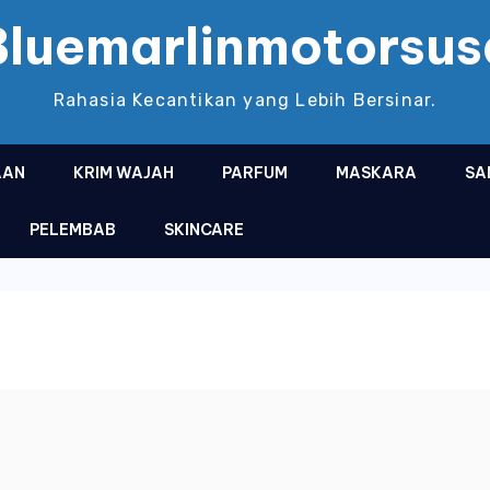
Bluemarlinmotorsus
Rahasia Kecantikan yang Lebih Bersinar.
AAN
KRIM WAJAH
PARFUM
MASKARA
SA
PELEMBAB
SKINCARE