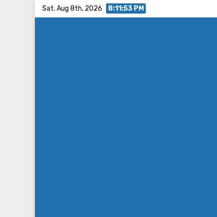
Skip
Sat. Aug 8th, 2026
8:11:54 PM
to
content