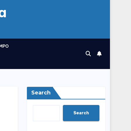
a
MPO
Search
Search