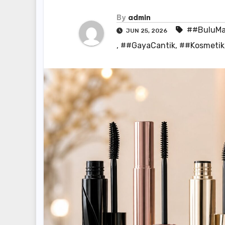
By
admin
##BuluMa
JUN 25, 2026
,
##GayaCantik
,
##Kosmetik