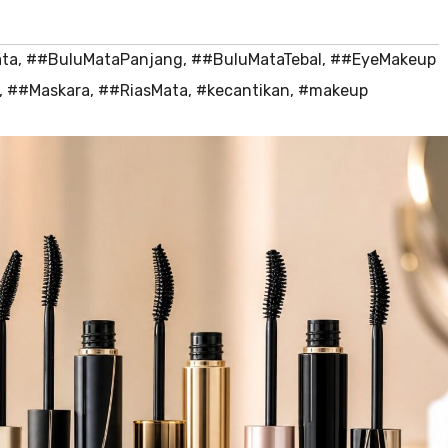
ta
,
##BuluMataPanjang
,
##BuluMataTebal
,
##EyeMakeup
,
##Maskara
,
##RiasMata
,
#kecantikan
,
#makeup