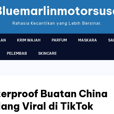
Bluemarlinmotorsus
Rahasia Kecantikan yang Lebih Bersinar.
AAN
KRIM WAJAH
PARFUM
MASKARA
SA
PELEMBAB
SKINCARE
erproof Buatan China
ng Viral di TikTok