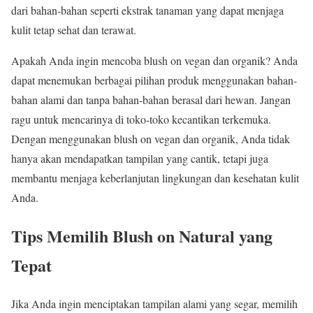
dari bahan-bahan seperti ekstrak tanaman yang dapat menjaga
kulit tetap sehat dan terawat.
Apakah Anda ingin mencoba blush on vegan dan organik? Anda
dapat menemukan berbagai pilihan produk menggunakan bahan-
bahan alami dan tanpa bahan-bahan berasal dari hewan. Jangan
ragu untuk mencarinya di toko-toko kecantikan terkemuka.
Dengan menggunakan blush on vegan dan organik, Anda tidak
hanya akan mendapatkan tampilan yang cantik, tetapi juga
membantu menjaga keberlanjutan lingkungan dan kesehatan kulit
Anda.
Tips Memilih Blush on Natural yang
Tepat
Jika Anda ingin menciptakan tampilan alami yang segar, memilih