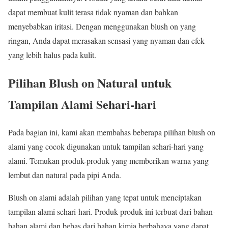
dapat membuat kulit terasa tidak nyaman dan bahkan
menyebabkan iritasi. Dengan menggunakan blush on yang
ringan, Anda dapat merasakan sensasi yang nyaman dan efek
yang lebih halus pada kulit.
Pilihan Blush on Natural untuk
Tampilan Alami Sehari-hari
Pada bagian ini, kami akan membahas beberapa pilihan blush on
alami yang cocok digunakan untuk tampilan sehari-hari yang
alami. Temukan produk-produk yang memberikan warna yang
lembut dan natural pada pipi Anda.
Blush on alami adalah pilihan yang tepat untuk menciptakan
tampilan alami sehari-hari. Produk-produk ini terbuat dari bahan-
bahan alami dan bebas dari bahan kimia berbahaya yang dapat