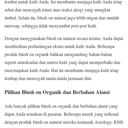
lembut untuk kulit Anda. Ini membantu menjaga kulit Anda tetap
sehat dan mencegah iritasi atau reaksi alergi yang mungkin
timbul. Selain itu, blush on natural juga lebih ringan dan mudah
meresap, sehingga tidak menyumbat pori-pori kulit.
Dengan menggunakan blush on natural secara teratur, Anda dapat
memberikan perlindungan ekstra untuk kulit Anda. Beberapa
produk blush on organik bahkan mengandung bahan-bahan
seperti antioksidan dan nutrisi kulit yang dapat memperbaiki dan
meremajakan kulit Anda. Hal ini membantu menjaga kulit tetap
lembap dan mencegah tanda-tanda penuaan dini.
Pilihan Blush on Organik dan Berbahan Alami
Ada banyak pilihan blush on organik dan berbahan alami yang
dapat Anda temukan di pasaran. Beberapa merek yang terkenal
dengan produk blush on natural mereka termasuk Axiology, RMS