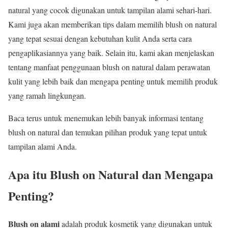
natural yang cocok digunakan untuk tampilan alami sehari-hari.
Kami juga akan memberikan tips dalam memilih blush on natural
yang tepat sesuai dengan kebutuhan kulit Anda serta cara
pengaplikasiannya yang baik. Selain itu, kami akan menjelaskan
tentang manfaat penggunaan blush on natural dalam perawatan
kulit yang lebih baik dan mengapa penting untuk memilih produk
yang ramah lingkungan.
Baca terus untuk menemukan lebih banyak informasi tentang
blush on natural dan temukan pilihan produk yang tepat untuk
tampilan alami Anda.
Apa itu Blush on Natural dan Mengapa
Penting?
Blush on alami
adalah produk kosmetik yang digunakan untuk