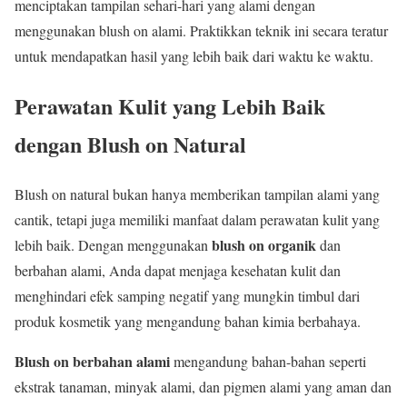
menciptakan tampilan sehari-hari yang alami dengan
menggunakan blush on alami. Praktikkan teknik ini secara teratur
untuk mendapatkan hasil yang lebih baik dari waktu ke waktu.
Perawatan Kulit yang Lebih Baik
dengan Blush on Natural
Blush on natural bukan hanya memberikan tampilan alami yang
cantik, tetapi juga memiliki manfaat dalam perawatan kulit yang
blush on organik
lebih baik. Dengan menggunakan
dan
berbahan alami, Anda dapat menjaga kesehatan kulit dan
menghindari efek samping negatif yang mungkin timbul dari
produk kosmetik yang mengandung bahan kimia berbahaya.
Blush on berbahan alami
mengandung bahan-bahan seperti
ekstrak tanaman, minyak alami, dan pigmen alami yang aman dan