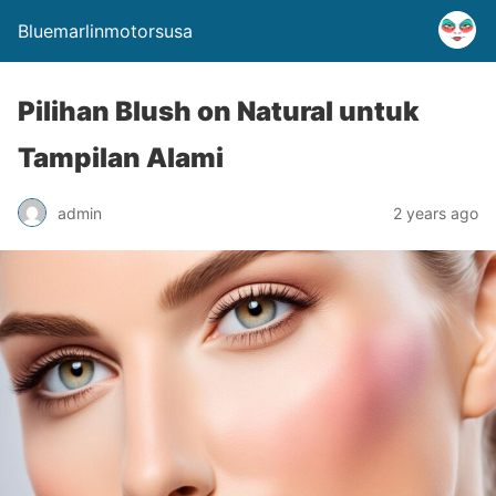
Bluemarlinmotorsusa
Pilihan Blush on Natural untuk
Tampilan Alami
admin
2 years ago