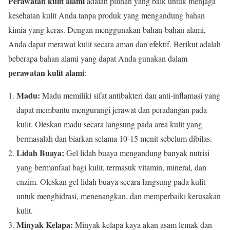
Perawatan kulit alami
adalah pilihan yang baik untuk menjaga
kesehatan kulit Anda tanpa produk yang mengandung bahan
kimia yang keras. Dengan menggunakan bahan-bahan alami,
Anda dapat merawat kulit secara aman dan efektif. Berikut adalah
beberapa bahan alami yang dapat Anda gunakan dalam
perawatan kulit alami
:
Madu:
Madu memiliki sifat antibakteri dan anti-inflamasi yang
dapat membantu mengurangi jerawat dan peradangan pada
kulit. Oleskan madu secara langsung pada area kulit yang
bermasalah dan biarkan selama 10-15 menit sebelum dibilas.
Lidah Buaya:
Gel lidah buaya mengandung banyak nutrisi
yang bermanfaat bagi kulit, termasuk vitamin, mineral, dan
enzim. Oleskan gel lidah buaya secara langsung pada kulit
untuk menghidrasi, menenangkan, dan memperbaiki kerusakan
kulit.
Minyak Kelapa:
Minyak kelapa kaya akan asam lemak dan