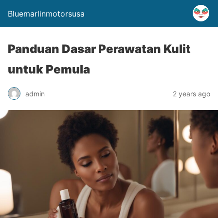
Bluemarlinmotorsusa
Panduan Dasar Perawatan Kulit
untuk Pemula
admin
2 years ago