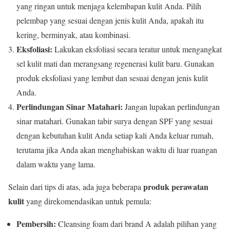
yang ringan untuk menjaga kelembapan kulit Anda. Pilih
pelembap yang sesuai dengan jenis kulit Anda, apakah itu
kering, berminyak, atau kombinasi.
Eksfoliasi:
Lakukan eksfoliasi secara teratur untuk mengangkat
sel kulit mati dan merangsang regenerasi kulit baru. Gunakan
produk eksfoliasi yang lembut dan sesuai dengan jenis kulit
Anda.
Perlindungan Sinar Matahari:
Jangan lupakan perlindungan
sinar matahari. Gunakan tabir surya dengan SPF yang sesuai
dengan kebutuhan kulit Anda setiap kali Anda keluar rumah,
terutama jika Anda akan menghabiskan waktu di luar ruangan
dalam waktu yang lama.
produk perawatan
Selain dari tips di atas, ada juga beberapa
kulit
yang direkomendasikan untuk pemula:
Pembersih:
Cleansing foam dari brand A adalah pilihan yang