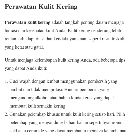
Perawatan Kulit Kering
Perawatan kulit kering
adalah langkah penting dalam menjaga
hidrasi dan kesehatan kulit Anda. Kulit kering cenderung lebih
rentan terhadap iritasi dan ketidaknyamanan, seperti rasa tiriskulit
yang ketat atau gatal.
Untuk menjaga kelembapan kulit kering Anda, ada beberapa tips
yang dapat Anda ikuti:
Cuci wajah dengan lembut menggunakan pembersih yang
lembut dan tidak mengiritasi. Hindari pembersih yang
mengandung alkohol atau bahan kimia keras yang dapat
membuat kulit semakin kering.
Gunakan pelembap khusus untuk kulit kering setiap hari. Pilih
pelembap yang mengandung bahan-bahan seperti hyaluronic
acid atau ceramide yang dapat membantu menjaga kelembapan