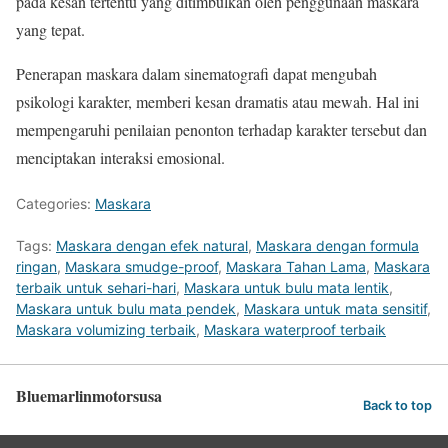
pada kesan tertentu yang ditimbulkan oleh penggunaan maskara
yang tepat.
Penerapan maskara dalam sinematografi dapat mengubah
psikologi karakter, memberi kesan dramatis atau mewah. Hal ini
mempengaruhi penilaian penonton terhadap karakter tersebut dan
menciptakan interaksi emosional.
Categories:
Maskara
Tags:
Maskara dengan efek natural
,
Maskara dengan formula
ringan
,
Maskara smudge-proof
,
Maskara Tahan Lama
,
Maskara
terbaik untuk sehari-hari
,
Maskara untuk bulu mata lentik
,
Maskara untuk bulu mata pendek
,
Maskara untuk mata sensitif
,
Maskara volumizing terbaik
,
Maskara waterproof terbaik
Bluemarlinmotorsusa
Back to top