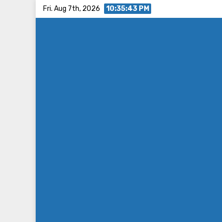
Skip
Fri. Aug 7th, 2026
10:35:44 PM
to
content