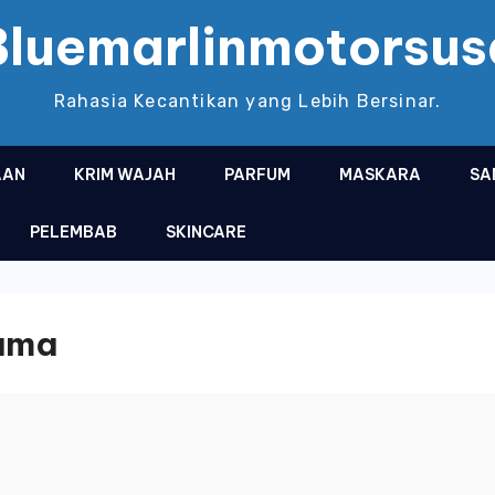
Bluemarlinmotorsus
Rahasia Kecantikan yang Lebih Bersinar.
AAN
KRIM WAJAH
PARFUM
MASKARA
SA
PELEMBAB
SKINCARE
ama