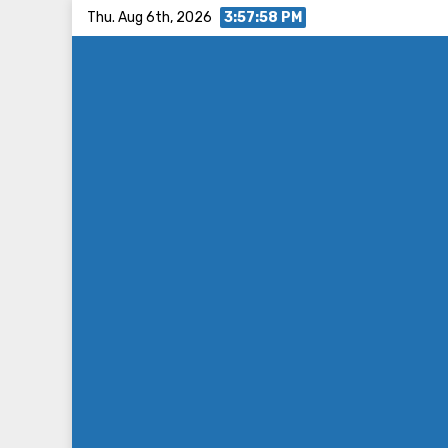
Skip
Thu. Aug 6th, 2026
3:57:58 PM
to
content