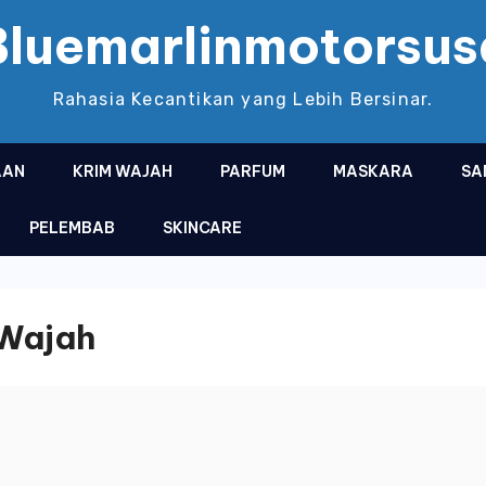
Bluemarlinmotorsus
Rahasia Kecantikan yang Lebih Bersinar.
AAN
KRIM WAJAH
PARFUM
MASKARA
SA
PELEMBAB
SKINCARE
Wajah