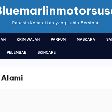
Bluemarlinmotorsus
Rahasia Kecantikan yang Lebih Bersinar.
AAN
KRIM WAJAH
PARFUM
MASKARA
SA
PELEMBAB
SKINCARE
 Alami