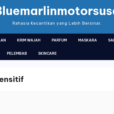
Bluemarlinmotorsus
Rahasia Kecantikan yang Lebih Bersinar.
AAN
KRIM WAJAH
PARFUM
MASKARA
SA
PELEMBAB
SKINCARE
ensitif