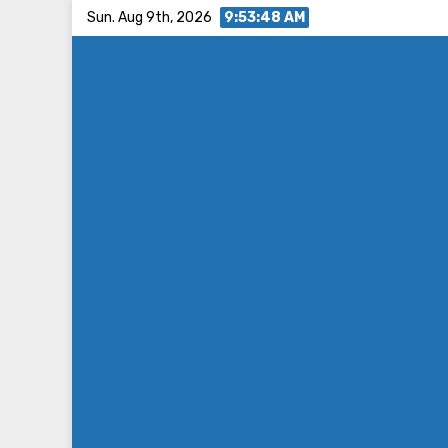
Skip
Sun. Aug 9th, 2026
9:53:49 AM
to
content