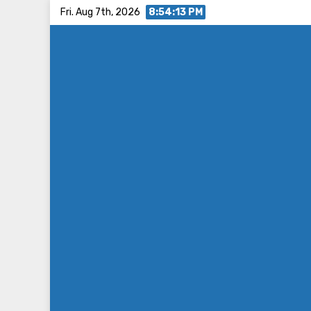
Skip
Fri. Aug 7th, 2026
8:54:14 PM
to
content