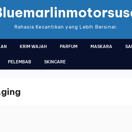
Bluemarlinmotorsus
Rahasia Kecantikan yang Lebih Bersinar.
AAN
KRIM WAJAH
PARFUM
MASKARA
SA
PELEMBAB
SKINCARE
Aging