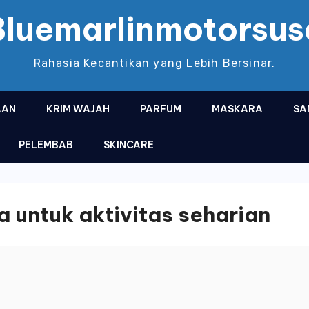
Bluemarlinmotorsus
Rahasia Kecantikan yang Lebih Bersinar.
AAN
KRIM WAJAH
PARFUM
MASKARA
SA
PELEMBAB
SKINCARE
 untuk aktivitas seharian