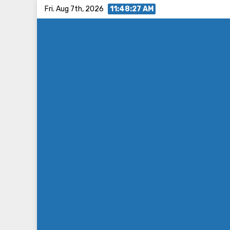
Skip
Fri. Aug 7th, 2026
11:48:28 AM
to
content