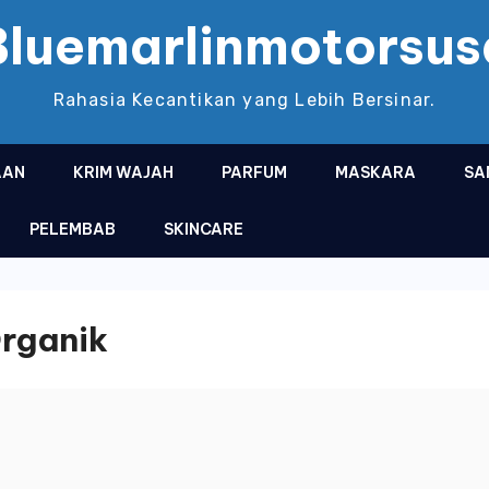
Bluemarlinmotorsus
Rahasia Kecantikan yang Lebih Bersinar.
AAN
KRIM WAJAH
PARFUM
MASKARA
SA
PELEMBAB
SKINCARE
rganik