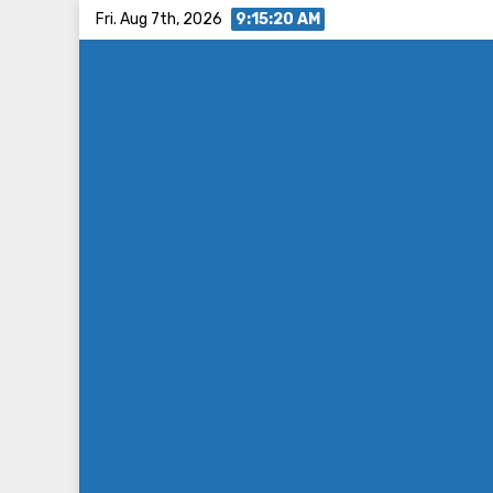
Skip
Fri. Aug 7th, 2026
9:15:21 AM
to
content