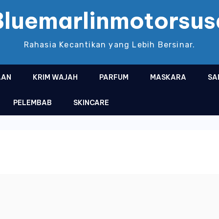
Bluemarlinmotorsus
Rahasia Kecantikan yang Lebih Bersinar.
AAN
KRIM WAJAH
PARFUM
MASKARA
SA
PELEMBAB
SKINCARE