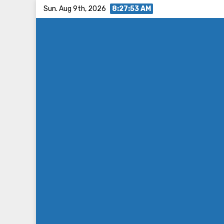
Skip
Sun. Aug 9th, 2026
8:27:54 AM
to
content