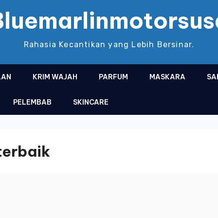
Bluemarlinmotorsus
Rahasia Kecantikan yang Lebih Bersinar.
AAN
KRIM WAJAH
PARFUM
MASKARA
SA
PELEMBAB
SKINCARE
terbaik