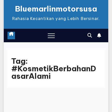
Bluemarlinmotorsusa
Rahasia Kecantikan yang Lebih Bersinar.
Tag:
#KosmetikBerbahanD
asarAlami