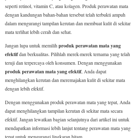
seperti retinol, vitamin C, atau kolagen. Produk perawatan mata
dengan kandungan bahan-bahan tersebut telah terbukti ampuh
dalam mengurangi tampilan kerutan dan membuat kulit di sekitar
mata terlihat lebih cerah dan sehat.
produk perawatan mata yang
Jangan lupa untuk memilih
efektif
dan berkualitas. Pilihlah merek-merek ternama yang telah
teruji dan terpercaya oleh konsumen. Dengan menggunakan
produk perawatan mata yang efektif
, Anda dapat
menghilangkan kerutan dan meremajakan kulit di sekitar mata
dengan lebih efektif.
Dengan menggunakan produk perawatan mata yang tepat, Anda
dapat menghilangkan tampilan kerutan di sekitar mata secara
efektif. Jangan lewatkan bagian selanjutnya dari artikel ini untuk
mendapatkan informasi lebih lanjut tentang perawatan mata yang
tepat untuk mengurangi lingkaran hitam.