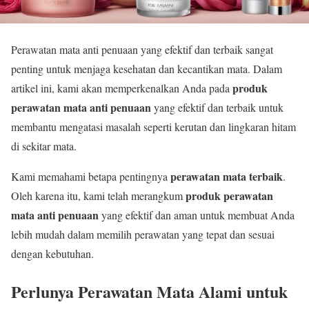
Perawatan mata anti penuaan yang efektif dan terbaik sangat
penting untuk menjaga kesehatan dan kecantikan mata. Dalam
produk
artikel ini, kami akan memperkenalkan Anda pada
perawatan mata anti penuaan
yang efektif dan terbaik untuk
membantu mengatasi masalah seperti kerutan dan lingkaran hitam
di sekitar mata.
perawatan mata terbaik
Kami memahami betapa pentingnya
.
produk perawatan
Oleh karena itu, kami telah merangkum
mata anti penuaan
yang efektif dan aman untuk membuat Anda
lebih mudah dalam memilih perawatan yang tepat dan sesuai
dengan kebutuhan.
Perlunya Perawatan Mata Alami untuk