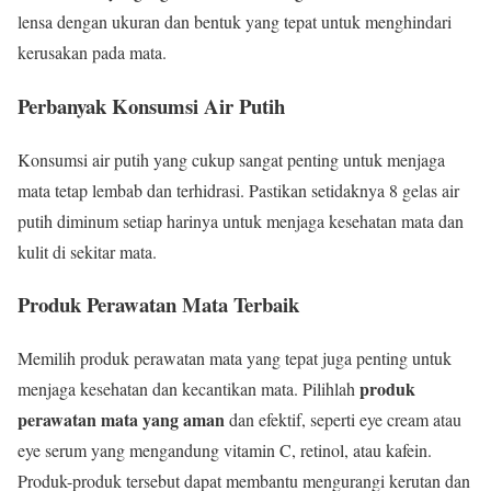
lensa dengan ukuran dan bentuk yang tepat untuk menghindari
kerusakan pada mata.
Perbanyak Konsumsi Air Putih
Konsumsi air putih yang cukup sangat penting untuk menjaga
mata tetap lembab dan terhidrasi. Pastikan setidaknya 8 gelas air
putih diminum setiap harinya untuk menjaga kesehatan mata dan
kulit di sekitar mata.
Produk Perawatan Mata Terbaik
Memilih produk perawatan mata yang tepat juga penting untuk
produk
menjaga kesehatan dan kecantikan mata. Pilihlah
perawatan mata yang aman
dan efektif, seperti eye cream atau
eye serum yang mengandung vitamin C, retinol, atau kafein.
Produk-produk tersebut dapat membantu mengurangi kerutan dan