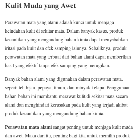
Kulit Muda yang Awet
Perawatan mata yang alami adalah kunci untuk menjaga
keindahan kulit di sekitar mata. Dalam banyak kasus, produk
kecantikan yang mengandung bahan kimia dapat menyebabkan
iritasi pada kulit dan efek samping lainnya. Sebaliknya, produk
perawatan mata yang terbuat dari bahan alami dapat memberikan
hasil yang efektif tanpa efek samping yang merugikan.
Banyak bahan alami yang digunakan dalam perawatan mata,
seperti teh hijau, pepaya, timun, dan minyak kelapa. Penggunaan
bahan-bahan ini membantu merawat kulit di sekitar mata secara
alami dan menghindari kerusakan pada kulit yang terjadi akibat
produk kecantikan yang mengandung bahan kimia.
Perawatan mata alami
sangat penting untuk menjaga kulit muda
dan awet. Maka dari itu, penting bagi kita untuk memilih produk