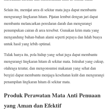
Selain itu, memijat area di sekitar mata juga dapat membantu
mengurangi lingkaran hitam. Pijatan lembut dengan jari dapat
membantu melancarkan peredaran darah dan mengurangi
penumpukan cairan di area tersebut. Gunakan krim mata yang
mengandung bahan-bahan alami seperti pepaya dan lidah buaya
untuk hasil yang lebih optimal.
Tidak hanya itu, pola hidup yang sehat juga dapat membantu
mengurangi lingkaran hitam di sekitar mata. Istirahat yang cukup,
olahraga teratur, dan mengonsumsi makanan yang sehat dan
bergizi dapat membantu menjaga kesehatan kulit dan mengurangi
penampilan lingkaran hitam di sekitar mata.
Produk Perawatan Mata Anti Penuaan
yang Aman dan Efektif