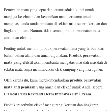
Perawatan mata yang tepat dan teratur adalah kunci untuk
menjaga kesehatan dan kecantikan mata, terutama untuk
mengatasi tanda-tanda penuaan di sekitar mata seperti kerutan dan
lingkaran hitam. Namun, tidak semua produk perawatan mata
aman dan efektif.
Penting untuk memilih produk perawatan mata yang terbuat dari
Produk perawatan
bahan-bahan alami dan aman digunakan.
mata yang efektif
akan membantu mengatasi masalah-masalah di
sekitar mata tanpa menimbulkan efek samping yang merugikan.
produk perawatan
Oleh karena itu, kami merekomendasikan
mata anti penuaan
yang aman dan efektif untuk Anda, seperti
L’Oreal Paris Revitalift Derm Intensives Eye Cream
.
Produk ini terbukti efektif mengurangi kerutan dan lingkaran