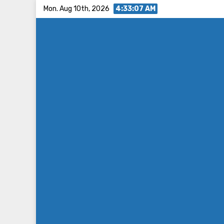
Skip
Mon. Aug 10th, 2026
4:33:08 AM
to
content