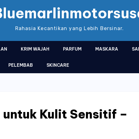
Bluemarlinmotorsus
Rahasia Kecantikan yang Lebih Bersinar.
AAN
KRIM WAJAH
PARFUM
MASKARA
SA
PELEMBAB
SKINCARE
 untuk Kulit Sensitif –