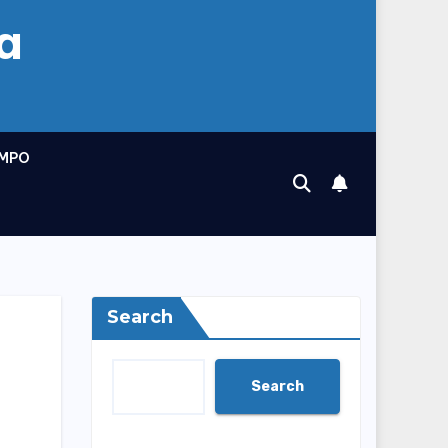
a
MPO
Search
Search