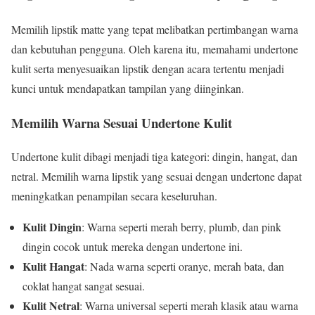
Memilih lipstik matte yang tepat melibatkan pertimbangan warna
dan kebutuhan pengguna. Oleh karena itu, memahami undertone
kulit serta menyesuaikan lipstik dengan acara tertentu menjadi
kunci untuk mendapatkan tampilan yang diinginkan.
Memilih Warna Sesuai Undertone Kulit
Undertone kulit dibagi menjadi tiga kategori: dingin, hangat, dan
netral. Memilih warna lipstik yang sesuai dengan undertone dapat
meningkatkan penampilan secara keseluruhan.
Kulit Dingin
: Warna seperti merah berry, plumb, dan pink
dingin cocok untuk mereka dengan undertone ini.
Kulit Hangat
: Nada warna seperti oranye, merah bata, dan
coklat hangat sangat sesuai.
Kulit Netral
: Warna universal seperti merah klasik atau warna