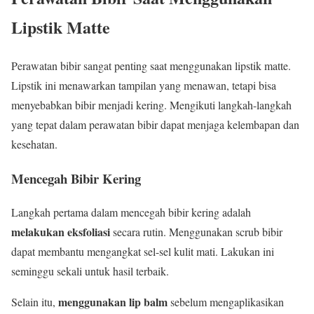
Lipstik Matte
Perawatan bibir sangat penting saat menggunakan lipstik matte.
Lipstik ini menawarkan tampilan yang menawan, tetapi bisa
menyebabkan bibir menjadi kering. Mengikuti langkah-langkah
yang tepat dalam perawatan bibir dapat menjaga kelembapan dan
kesehatan.
Mencegah Bibir Kering
Langkah pertama dalam mencegah bibir kering adalah
melakukan eksfoliasi
secara rutin. Menggunakan scrub bibir
dapat membantu mengangkat sel-sel kulit mati. Lakukan ini
seminggu sekali untuk hasil terbaik.
menggunakan lip balm
Selain itu,
sebelum mengaplikasikan