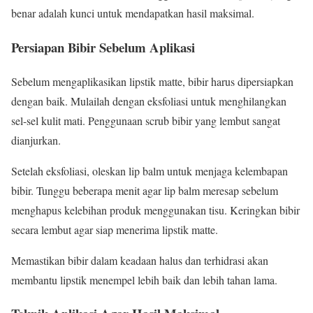
benar adalah kunci untuk mendapatkan hasil maksimal.
Persiapan Bibir Sebelum Aplikasi
Sebelum mengaplikasikan lipstik matte, bibir harus dipersiapkan
dengan baik. Mulailah dengan eksfoliasi untuk menghilangkan
sel-sel kulit mati. Penggunaan scrub bibir yang lembut sangat
dianjurkan.
Setelah eksfoliasi, oleskan lip balm untuk menjaga kelembapan
bibir. Tunggu beberapa menit agar lip balm meresap sebelum
menghapus kelebihan produk menggunakan tisu. Keringkan bibir
secara lembut agar siap menerima lipstik matte.
Memastikan bibir dalam keadaan halus dan terhidrasi akan
membantu lipstik menempel lebih baik dan lebih tahan lama.