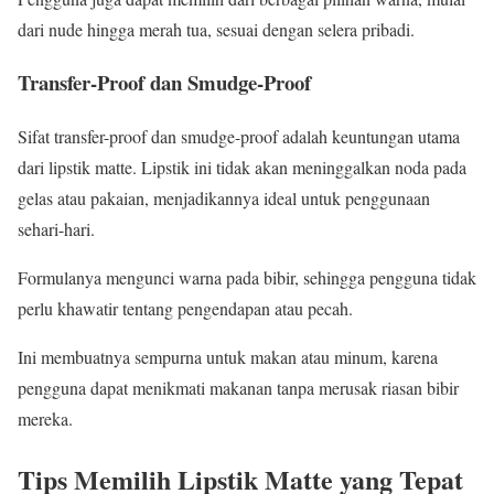
dari nude hingga merah tua, sesuai dengan selera pribadi.
Transfer-Proof dan Smudge-Proof
Sifat transfer-proof dan smudge-proof adalah keuntungan utama
dari lipstik matte. Lipstik ini tidak akan meninggalkan noda pada
gelas atau pakaian, menjadikannya ideal untuk penggunaan
sehari-hari.
Formulanya mengunci warna pada bibir, sehingga pengguna tidak
perlu khawatir tentang pengendapan atau pecah.
Ini membuatnya sempurna untuk makan atau minum, karena
pengguna dapat menikmati makanan tanpa merusak riasan bibir
mereka.
Tips Memilih Lipstik Matte yang Tepat