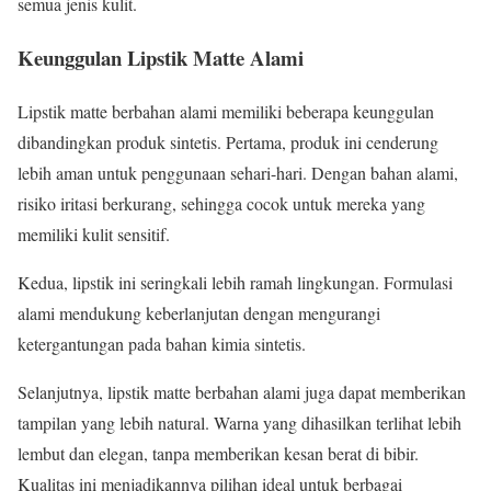
semua jenis kulit.
Keunggulan Lipstik Matte Alami
Lipstik matte berbahan alami memiliki beberapa keunggulan
dibandingkan produk sintetis. Pertama, produk ini cenderung
lebih aman untuk penggunaan sehari-hari. Dengan bahan alami,
risiko iritasi berkurang, sehingga cocok untuk mereka yang
memiliki kulit sensitif.
Kedua, lipstik ini seringkali lebih ramah lingkungan. Formulasi
alami mendukung keberlanjutan dengan mengurangi
ketergantungan pada bahan kimia sintetis.
Selanjutnya, lipstik matte berbahan alami juga dapat memberikan
tampilan yang lebih natural. Warna yang dihasilkan terlihat lebih
lembut dan elegan, tanpa memberikan kesan berat di bibir.
Kualitas ini menjadikannya pilihan ideal untuk berbagai