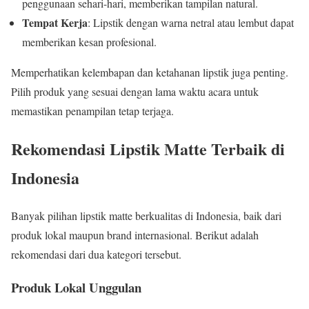
penggunaan sehari-hari, memberikan tampilan natural.
Tempat Kerja
: Lipstik dengan warna netral atau lembut dapat
memberikan kesan profesional.
Memperhatikan kelembapan dan ketahanan lipstik juga penting.
Pilih produk yang sesuai dengan lama waktu acara untuk
memastikan penampilan tetap terjaga.
Rekomendasi Lipstik Matte Terbaik di
Indonesia
Banyak pilihan lipstik matte berkualitas di Indonesia, baik dari
produk lokal maupun brand internasional. Berikut adalah
rekomendasi dari dua kategori tersebut.
Produk Lokal Unggulan