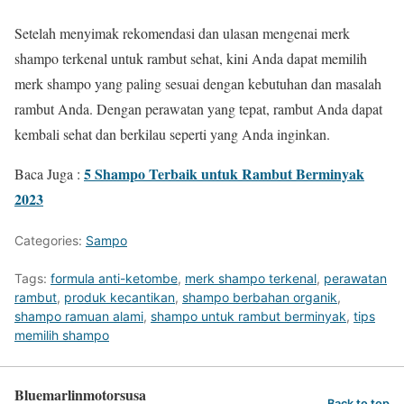
Setelah menyimak rekomendasi dan ulasan mengenai merk
shampo terkenal untuk rambut sehat, kini Anda dapat memilih
merk shampo yang paling sesuai dengan kebutuhan dan masalah
rambut Anda. Dengan perawatan yang tepat, rambut Anda dapat
kembali sehat dan berkilau seperti yang Anda inginkan.
5 Shampo Terbaik untuk Rambut Berminyak
Baca Juga :
2023
Categories:
Sampo
Tags:
formula anti-ketombe
,
merk shampo terkenal
,
perawatan
rambut
,
produk kecantikan
,
shampo berbahan organik
,
shampo ramuan alami
,
shampo untuk rambut berminyak
,
tips
memilih shampo
Bluemarlinmotorsusa
Back to top