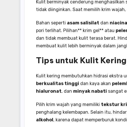
Kulit berminyak cenderung menghasilkan 
tidak diinginkan. Saat memilih krim wajah
Bahan seperti
asam salisilat
dan
niacin
pori terlihat. Pilihan** krim gel** atau
pele
dan tidak membuat kulit terasa berat. Hin
membuat kulit lebih berminyak dalam jang
Tips untuk Kulit Kering
Kulit kering membutuhkan hidrasi ekstra 
berkualitas tinggi
dan kaya akan
pelem
hialuronat
, dan
minyak nabati
sangat e
Pilih krim wajah yang memiliki
tekstur kr
penghalang kelembapan. Selain itu, hindar
alkohol
, karena dapat memperburuk kondisi