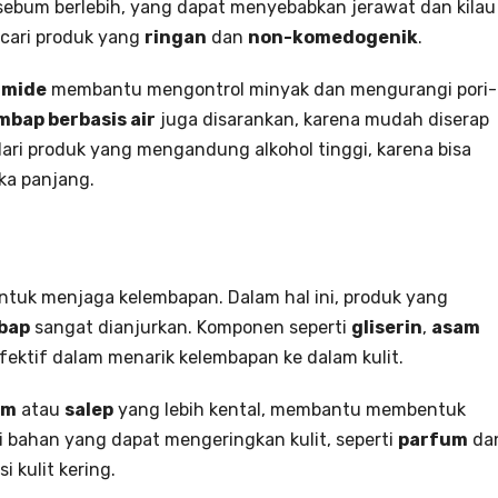
sebum berlebih, yang dapat menyebabkan jerawat dan kilau
, cari produk yang
ringan
dan
non-komedogenik
.
amide
membantu mengontrol minyak dan mengurangi pori-
mbap berbasis air
juga disarankan, karena mudah diserap
dari produk yang mengandung alkohol tinggi, karena bisa
ka panjang.
untuk menjaga kelembapan. Dalam hal ini, produk yang
bap
sangat dianjurkan. Komponen seperti
gliserin
,
asam
fektif dalam menarik kelembapan ke dalam kulit.
im
atau
salep
yang lebih kental, membantu membentuk
i bahan yang dapat mengeringkan kulit, seperti
parfum
da
 kulit kering.