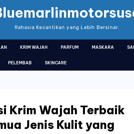
Bluemarlinmotorsus
Rahasia Kecantikan yang Lebih Bersinar.
AAN
KRIM WAJAH
PARFUM
MASKARA
SA
PELEMBAB
SKINCARE
i Krim Wajah Terbaik
ua Jenis Kulit yang