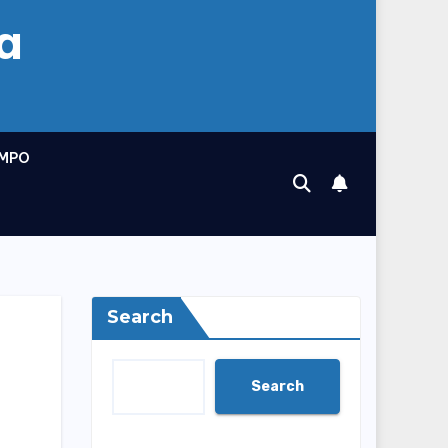
a
MPO
Search
Search