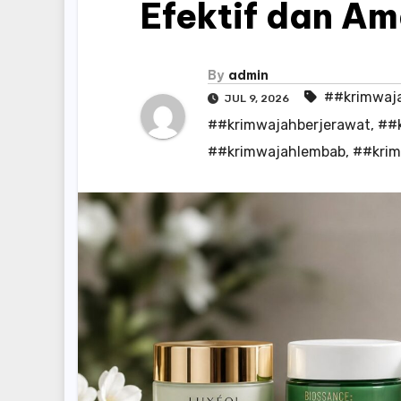
Efektif dan A
By
admin
##krimwaj
JUL 9, 2026
##krimwajahberjerawat
,
##
##krimwajahlembab
,
##krim