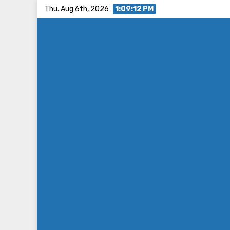
Skip
Thu. Aug 6th, 2026
1:09:13 PM
to
content