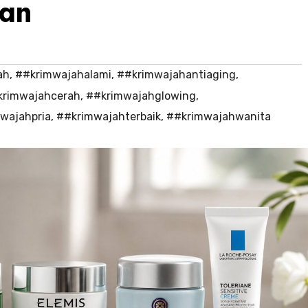
man
ah
,
##krimwajahalami
,
##krimwajahantiaging
,
krimwajahcerah
,
##krimwajahglowing
,
wajahpria
,
##krimwajahterbaik
,
##krimwajahwanita